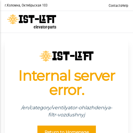
г.Коломна, Октябрьская 103
Contacts
Help
elevator-parts
Internal server
error.
/en/category/ventilyator-ohlazhdeniya-
filtr-vozdushnyj
Return to Homepage